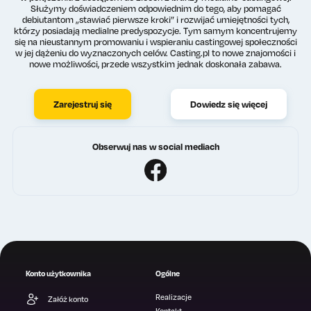
Służymy doświadczeniem odpowiednim do tego, aby pomagać
debiutantom „stawiać pierwsze kroki” i rozwijać umiejętności tych,
którzy posiadają medialne predyspozycje. Tym samym koncentrujemy
się na nieustannym promowaniu i wspieraniu castingowej społeczności
w jej dążeniu do wyznaczonych celów. Casting.pl to nowe znajomości i
nowe możliwości, przede wszystkim jednak doskonała zabawa.
Zarejestruj się
Dowiedz się więcej
Obserwuj nas w social mediach
Konto użytkownika
Ogólne
Realizacje
Załóż konto
Kontakt