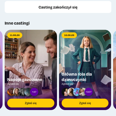
Casting zakończył się
Inne castingi
11.08.26
16.08.26
Główna rola dla
Napoje gazowane
dziewczynki
Zgłosili się
Zgłosili się
+47
+307
Zgłoś się
Zgłoś się