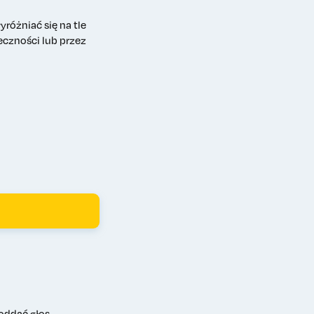
różniać się na tle
eczności lub przez
oddać głos.