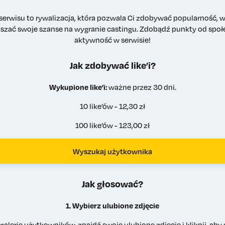
 serwisu to rywalizacja, która pozwala Ci zdobywać popularność, wy
szać swoje szanse na wygranie castingu. Zdobądź punkty od społ
aktywność w serwisie!
Jak zdobywać like’i?
Wykupione like’i:
ważne przez 30 dni.
10 like’ów - 12,30 zł
100 like’ów - 123,00 zł
Wyszukaj użytkownika
Jak głosować?
1. Wybierz ulubione zdjęcie
 galerie użytkowników, znajdź swoje ulubione zdjęcie i kliknij, aby 