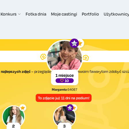
Konkurs
Fotka dnia
Moje castingi
Portfolio
Użytkownic
FOTKA DNIA
 najlepszych zdjęć
– przeglądaj, głosuj i pomóż swoim faworytom zdobyć szc
1 miejsce
rankingu!
10
Margareta
64087
To zdjęcie już 11 dni na podium!
2
3