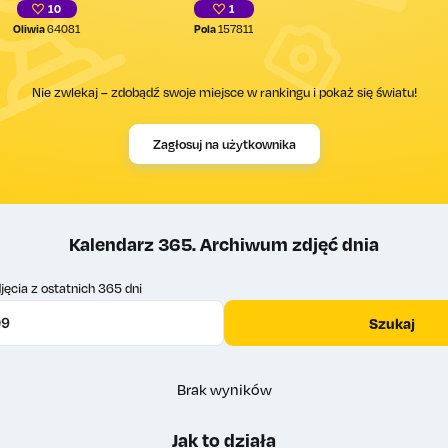
10
1
Oliwia
64081
Pola
157811
Nie zwlekaj – zdobądź swoje miejsce w rankingu i pokaż się światu!
Zagłosuj na użytkownika
Kalendarz 365. Archiwum zdjęć dnia
jęcia z ostatnich 365 dni
Szukaj
Brak wyników
Jak to działa