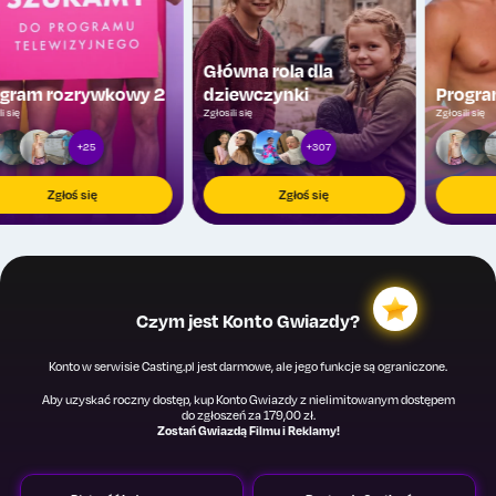
Główna rola dla
Program rozrywkowy 2
dziewczynki
Zgłosili się
Zgłosili się
+25
+307
Zgłoś się
Zgłoś się
Czym jest Konto Gwiazdy?
Konto w serwisie Casting.pl jest darmowe, ale jego funkcje są ograniczone.
Aby uzyskać roczny dostęp, kup Konto Gwiazdy z nielimitowanym dostępem
do zgłoszeń za 179,00 zł.
Zostań Gwiazdą Filmu i Reklamy!