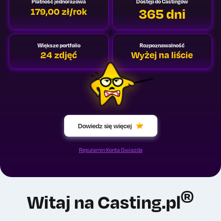
Płatność jednorazowa
Dostęp do Castingów
365 dni
179,00 zł/rok
Większe portfolio
Rozpoznawalność
24 zdjęć
Wyżej na liście
Dowiedz się więcej
Regulamin Konta Gwiazda
®
Witaj na Casting.pl