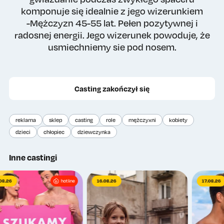
komponuje się idealnie z jego wizerunkiem
-Mężczyzn 45-55 lat. Pełen pozytywnej i
radosnej energii. Jego wizerunek powoduje, że
usmiechniemy sie pod nosem.
Casting zakończył się
reklama
sklep
casting
role
mężczyxni
kobiety
dzieci
chłopiec
dziewczynka
Inne castingi
06.08.26
hotline
16.08.26