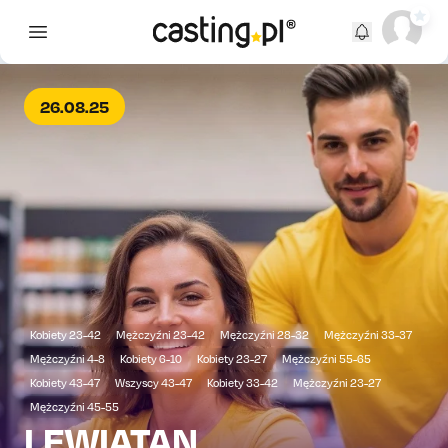
Open main menu
26.08.25
Kobiety 23-42
Mężczyźni 23-42
Mężczyźni 28-32
Mężczyźni 33-37
Mężczyźni 4-8
Kobiety 6-10
Kobiety 23-27
Mężczyźni 55-65
Kobiety 43-47
Wszyscy 43-47
Kobiety 33-42
Mężczyźni 23-27
Mężczyźni 45-55
LEWIATAN