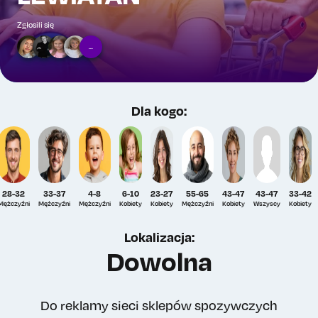
Zgłosili się
...
Dla kogo:
28-32
33-37
4-8
6-10
23-27
55-65
43-47
43-47
33-42
Mężczyźni
Mężczyźni
Mężczyźni
Kobiety
Kobiety
Mężczyźni
Kobiety
Wszyscy
Kobiety
Lokalizacja:
Dowolna
Do reklamy sieci sklepów spozywczych