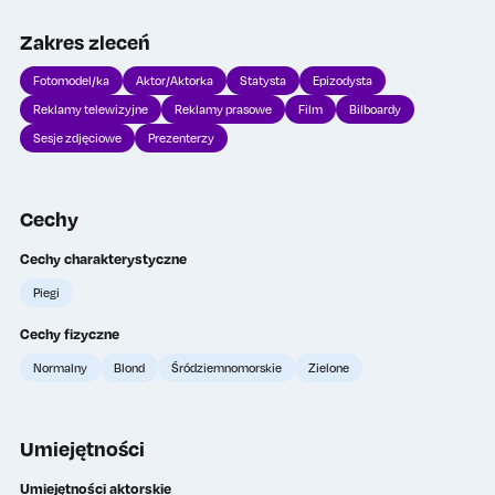
Zakres zleceń
TOP
TOP
Fotomodel/ka
Aktor/Aktorka
Statysta
Epizodysta
Reklamy telewizyjne
Reklamy prasowe
Film
Bilboardy
Sesje zdjęciowe
Prezenterzy
Cechy
Cechy charakterystyczne
Wykup lajki
Wykup lajki
0
0
Piegi
Cechy fizyczne
TOP
TOP
Normalny
Blond
Śródziemnomorskie
Zielone
Umiejętności
Umiejętności aktorskie