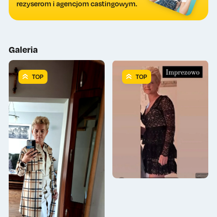
rezyserom i agencjom castingowym.
Galeria
TOP
TOP