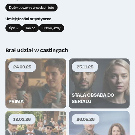
Doświadczenie w sesjach foto
Umiejętności artystyczne
Śpiew
Taniec
Prawo jazdy
Brał udział w castingach
24.09.25
25.11.25
Wykup lajki
Wykup lajki
0
0
STAŁA OBSADA DO
TOP
TOP
PRIMA
SERIALU
18.03.26
26.05.26