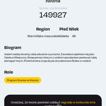
Iwona
Numer użytkownika
149927
Region
Płeć
Wiek
Warmińsko-mazurskie
Kobieta
48
Biogram
Jestem osobą otwartą, lubię odważne wyzwania. Zawodowo spełniam się jako
Opiekun Medyczny. Niosę pomoc chorym z wielkim powołaniem ponieważ lubię
pomagać innym. Przed kamerą czuję się jak przysłowiowa Rybka w wodzie
Role
Program Szansa na Sukces
Uważasz, że Iwona powinien zdobyć
nagrodę w konkursie sms
®