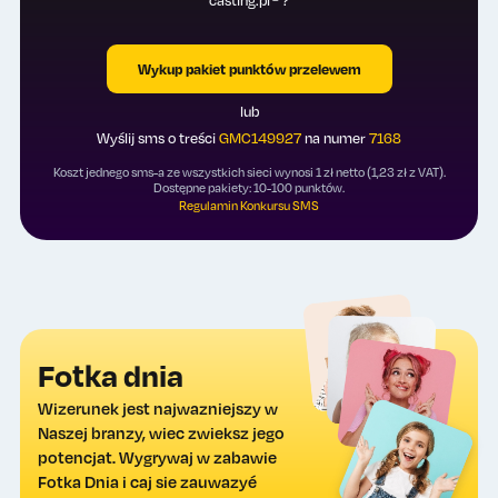
casting.pl
?
Wykup pakiet punktów przelewem
lub
Wyślij sms o treści
GMC149927
na numer
7168
Koszt jednego sms-a ze wszystkich sieci wynosi 1 zł netto (1,23 zł z VAT).
Dostępne pakiety: 10-100 punktów.
Regulamin Konkursu SMS
Fotka dnia
Wizerunek jest najwazniejszy w
Naszej branzy, wiec zwieksz jego
potencjat. Wygrywaj w zabawie
Fotka Dnia i caj sie zauwazyé