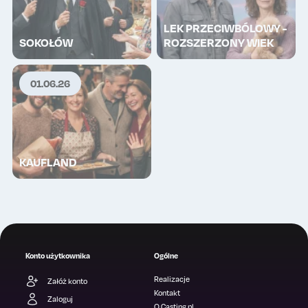
LEK PRZECIWBÓLOWY -
SOKOŁÓW
ROZSZERZONY WIEK
01.06.26
KAUFLAND
Wykup lajki
Wykup lajki
0
0
TOP
Konto użytkownika
Ogólne
Realizacje
Załóż konto
Kontakt
Zaloguj
O Casting.pl