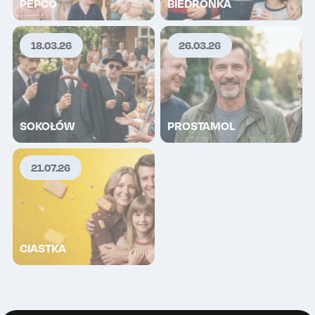
PEPCO
BIEDRONKA
18.03.26
26.03.26
SOKOŁÓW
PROSTAMOL
21.07.26
CIASTKA