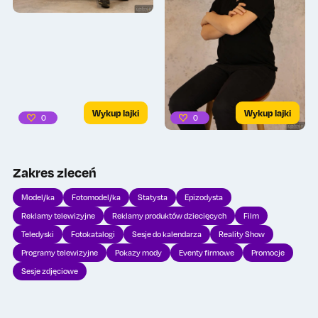
Wykup lajki
Wykup lajki
0
0
Zakres zleceń
Model/ka
Fotomodel/ka
Statysta
Epizodysta
Reklamy telewizyjne
Reklamy produktów dziecięcych
Film
Teledyski
Fotokatalogi
Sesje do kalendarza
Reality Show
Programy telewizyjne
Pokazy mody
Eventy firmowe
Promocje
Sesje zdjęciowe