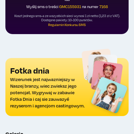
Wyślij sms o treści
GMC155931
na numer
7168
Koszt jednego sms-a ze wszystkich sieci wynosi 1 zł netto (1,23 zł z VAT).
Dostępne pakiety: 10-100 punktów.
Regulamin Konkursu SMS
Fotka dnia
Wizerunek jest najwazniejszy w
Naszej branzy, wiec zwieksz jego
potencjat. Wygrywaj w zabawie
Fotka Dnia i caj sie zauwazyé
rezyserom i agencjom castingowym.
Galeria