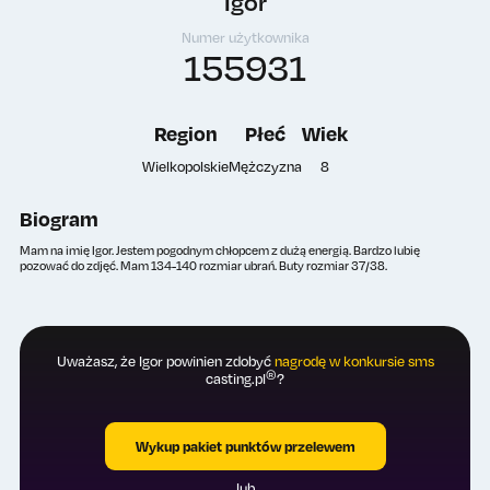
Igor
Numer użytkownika
155931
Region
Płeć
Wiek
Wielkopolskie
Mężczyzna
8
Biogram
Mam na imię Igor. Jestem pogodnym chłopcem z dużą energią. Bardzo lubię
pozować do zdjęć. Mam 134-140 rozmiar ubrań. Buty rozmiar 37/38.
Uważasz, że Igor powinien zdobyć
nagrodę w konkursie sms
®
casting.pl
?
Wykup pakiet punktów przelewem
lub