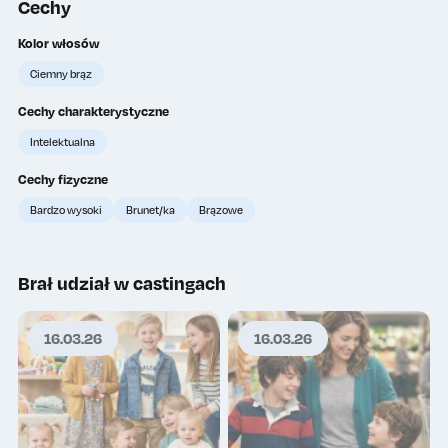
Cechy
Kolor włosów
Ciemny brąz
Cechy charakterystyczne
Intelektualna
Cechy fizyczne
Bardzo wysoki
Brunet/ka
Brązowe
Brał udział w castingach
16.03.26
16.03.26