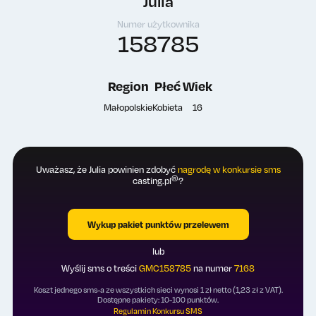
Julia
Numer użytkownika
158785
Region
Płeć
Wiek
Małopolskie
Kobieta
16
Uważasz, że Julia powinien zdobyć
nagrodę w konkursie sms
®
casting.pl
?
Wykup pakiet punktów przelewem
lub
Wyślij sms o treści
GMC158785
na numer
7168
Koszt jednego sms-a ze wszystkich sieci wynosi 1 zł netto (1,23 zł z VAT).
Dostępne pakiety: 10-100 punktów.
Regulamin Konkursu SMS