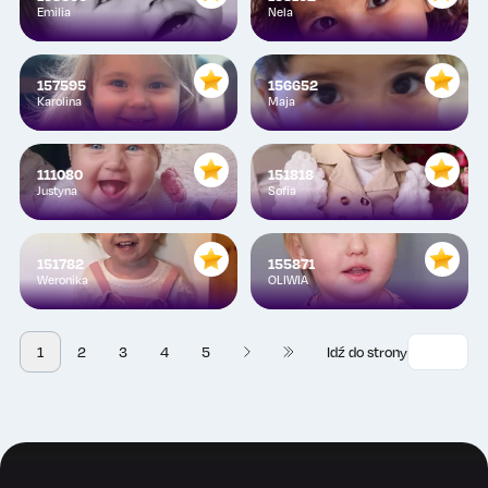
Emilia
Nela
157595
156652
Karolina
Maja
111080
151818
Justyna
Sofia
151782
155871
Weronika
OLIWIA
1
2
3
4
5
Idź do strony
Następna
42