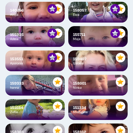
140256
158057
Alicja
Ewa
155935
155711
Adela
Maja
153551
159407
Apolonia
Izabela
159333
158601
hanna
Ninka
151684
151334
Zofia
Michalina
158366
158162