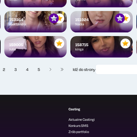
153364
151924
Aleksandra
Nadia
159005
158715
Julia
kinga
2
3
4
5
Idź do strony
Następna
367
Casting
Aktualne Castingi
Konkurs SMS
Zrób portfolio