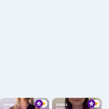
156484
155853
Maja
Kornelia