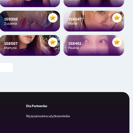
159392
158947
Zuzanna
Marta
158567
158461
Martyna
Paulina
Dla Partnerów
Wyszukiwarka użytkowników