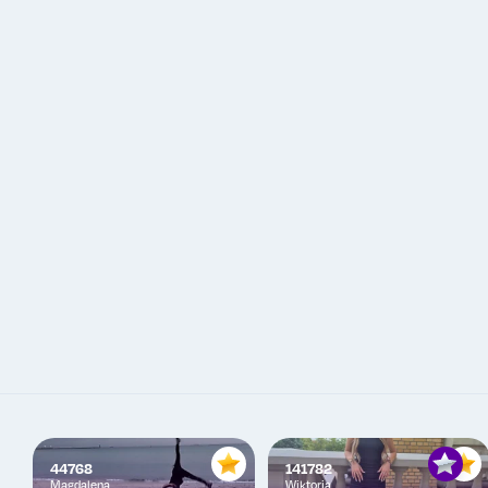
44768
141782
Magdalena
Wiktoria