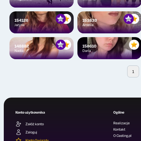
154126
153839
Jaryna
Amelia
148882
158610
Nadia
Daria
1
Konto użytkownika
Ogólne
Realizacje
Załóż konto
Kontakt
Zaloguj
O Casting.pl
Konto Gwiazdy