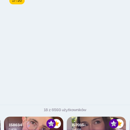
17 - 20
18 z 6593 użytkowników
158634
157016
Łucja
Joanna